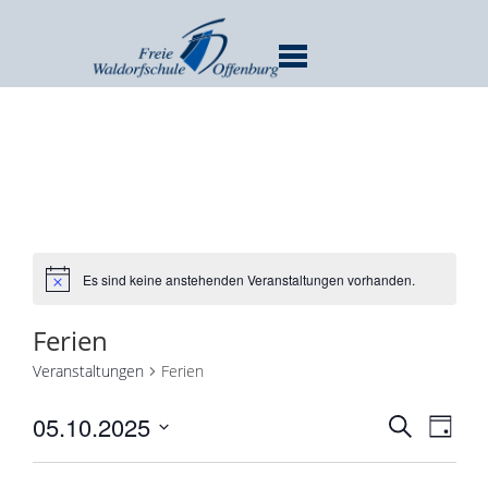
MENU
Es sind keine anstehenden Veranstaltungen vorhanden.
Ferien
Veranstaltungen
Ferien
Verans
Ver
05.10.2025
SUCHE
TAG
Ans
Suche
Datum
Nav
und