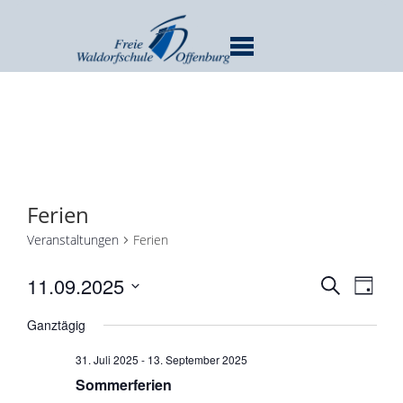
MENU
Ferien
Veranstaltungen
Ferien
Verans
Ver
11.09.2025
SUCHE
TAG
Ans
Suche
Datum
Nav
Ganztägig
und
wählen.
Ansicht
31. Juli 2025
-
13. September 2025
Navigat
Sommerferien