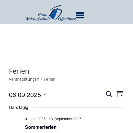
MENU
Ferien
Veranstaltungen
Ferien
Verans
Ver
06.09.2025
SUCHE
TAG
Ans
Suche
Datum
Nav
Ganztägig
und
wählen.
Ansicht
31. Juli 2025
-
13. September 2025
Navigat
Sommerferien