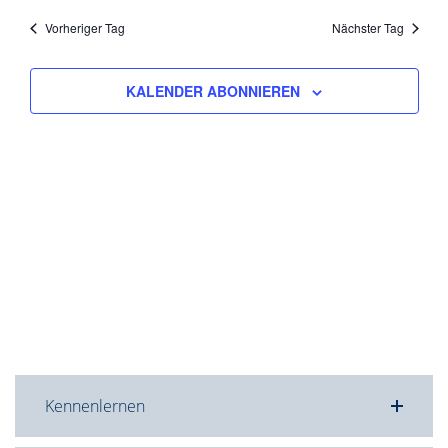
Nav
und
wählen.
Vorheriger Tag
Nächster Tag
Ansicht
Navigat
KALENDER ABONNIEREN
Kennenlernen