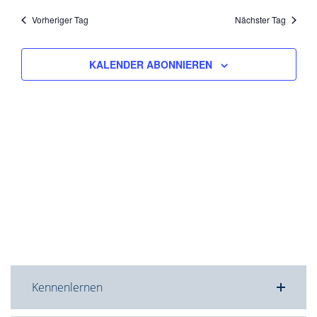
Nav
und
wählen.
Vorheriger Tag
Nächster Tag
Ansicht
Navigat
KALENDER ABONNIEREN
Kennenlernen