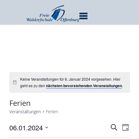
MENU
Keine Veranstaltungen für 6. Januar 2024 vorgesehen. Hier
geht es zu den
nächsten bevorstehenden Veranstaltungen
.
Ferien
Veranstaltungen
Ferien
Verans
Ver
06.01.2024
SUCHE
TAG
Ans
Suche
Datum