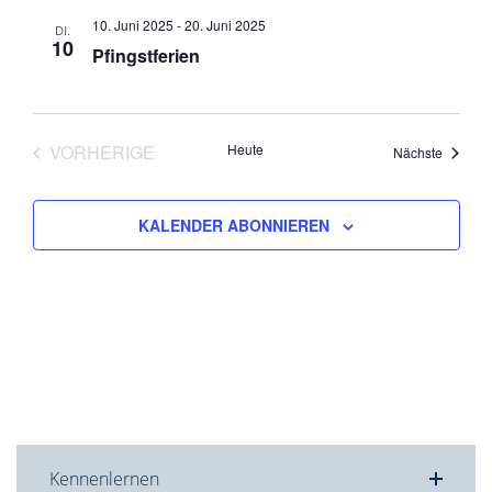
10. Juni 2025
-
20. Juni 2025
DI.
10
Pfingstferien
VORHERIGE
Heute
Veranst
Nächste
VERANSTALTUNGEN
KALENDER ABONNIEREN
Kennenlernen