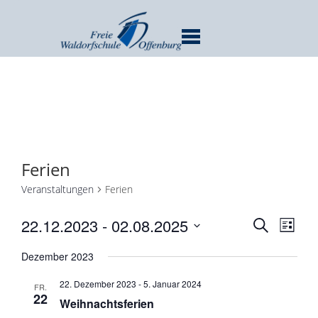
MENU
Ferien
Veranstaltungen
Ferien
Verans
Ver
22.12.2023
 - 
02.08.2025
SUCHE
LISTE
Ans
Suche
Datum
Nav
Dezember 2023
und
wählen.
Ansicht
22. Dezember 2023
-
5. Januar 2024
FR.
Navigat
22
Weihnachtsferien