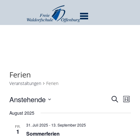
MENU
Ferien
Veranstaltungen
Ferien
Verans
Ver
Anstehende
SUCHE
LISTE
Ans
Suche
Datum
Nav
August 2025
und
wählen.
Ansicht
31. Juli 2025
-
13. September 2025
FR.
Navigat
1
Sommerferien