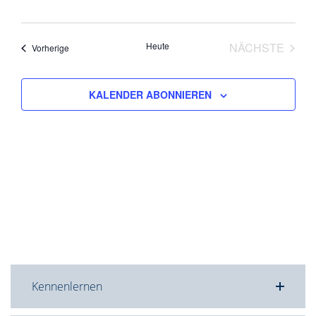
Heute
NÄCHSTE
Veranstaltungen
Vorherige
VERANST
KALENDER ABONNIEREN
Kennenlernen