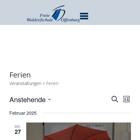
MENU
Ferien
Veranstaltungen
Ferien
Verans
Ver
Anstehende
SUCHE
LISTE
Ans
Suche
Datum
Nav
Februar 2025
und
wählen.
Ansicht
DO.
Navigat
27