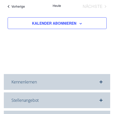
Heute
NÄCHSTE
Veranstaltungen
Vorherige
VERANST
KALENDER ABONNIEREN
Kennenlernen
Stellenangebot