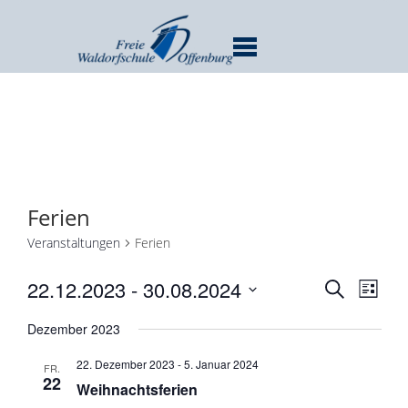
MENU
Ferien
Veranstaltungen
Ferien
Verans
Ver
22.12.2023
 - 
30.08.2024
SUCHE
LISTE
Ans
Suche
Datum
Nav
Dezember 2023
und
wählen.
Ansicht
22. Dezember 2023
-
5. Januar 2024
FR.
Navigat
22
Weihnachtsferien