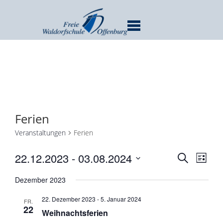
MENU
Ferien
Veranstaltungen
Ferien
Verans
Ver
22.12.2023
 - 
03.08.2024
SUCHE
LISTE
Ans
Suche
Datum
Nav
Dezember 2023
und
wählen.
Ansicht
22. Dezember 2023
-
5. Januar 2024
FR.
Navigat
22
Weihnachtsferien