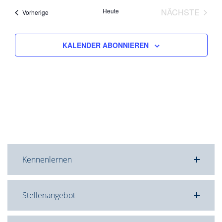
Heute
NÄCHSTE
Veranstaltungen
Vorherige
VERANST
KALENDER ABONNIEREN
Kennenlernen
Stellenangebot