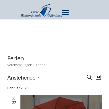
MENU
Ferien
Veranstaltungen
Ferien
Verans
Ver
Anstehende
SUCHE
LISTE
Ans
Suche
Datum
Nav
Februar 2025
und
wählen.
Ansicht
DO.
Navigat
27