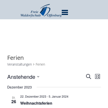
MENU
Ferien
Veranstaltungen
Ferien
Verans
Ver
Anstehende
SUCHE
LISTE
Ans
Suche
Datum
Nav
Dezember 2023
und
wählen.
Ansicht
22. Dezember 2023
-
5. Januar 2024
DI.
Navigat
26
Weihnachtsferien