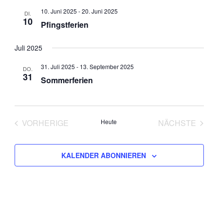
10. Juni 2025
-
20. Juni 2025
DI.
10
Pfingstferien
Juli 2025
31. Juli 2025
-
13. September 2025
DO.
31
Sommerferien
VORHERIGE
Heute
NÄCHSTE
VERANSTALTUNGEN
VERANST
KALENDER ABONNIEREN